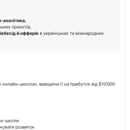
а‑аналітика,
льних проєктів,
івбесід й офферів
в українських та міжнародних
 онлайн-школою, виводячи її на прибуток від $10'000
йн-школи
анувати розвиток