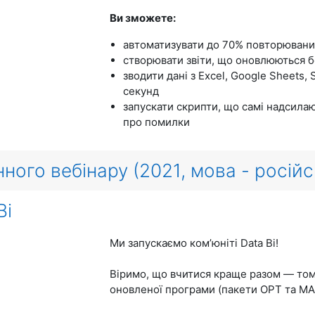
Ви зможете:
автоматизувати до 70% повторюваних
створювати звіти, що оновлюються б
зводити дані з Excel, Google Sheets,
секунд
запускати скрипти, що самі надсила
про помилки
нного вебінару (2021, мова - російс
Bi
Ми запускаємо комʼюніті Data Bi!
Віримо, що вчитися краще разом — тому
оновленої програми (пакети OPT та MA