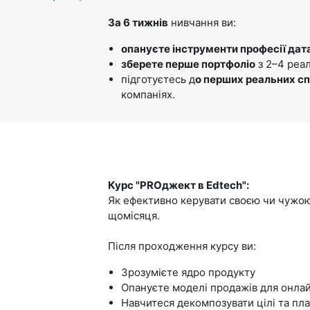
За 6 тижнів
нивчання ви:
опануєте інструменти професії дат
зберете перше портфоліо
з 2–4 реа
підготуєтесь д
о перших реальних сп
компаніях.
Курс "PROджект в Edtech":
Як ефективно керувати своєю чи чужою
щомісяця.
Після проходження курсу ви:
Зрозумієте ядро продукту
Опануєте моделі продажів для онла
Навчитеся декомпозувати цілі та пл