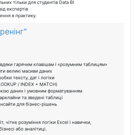
ьних тільки для студентів Data BI
ід експертів
ння в практику.
ренінг"
авдяки гарячим клавішам і «розумним таблицям»
ати великі масиви даних
бки тексту, дат і логіки
(VLOOKUP / INDEX + MATCH)
віркою даних і умовним форматуванням
парклайни та зведені таблиці
інсайти для бізнес-рішень
, чітке розуміння логіки Excel і навички,
бізнесі або аналітиці.