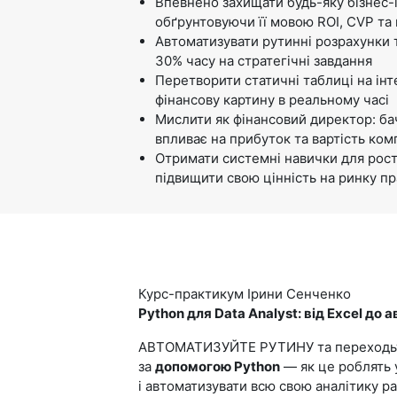
Впевнено захищати будь-яку бізнес-
обґрунтовуючи її мовою ROI, CVP та
Автоматизувати рутинні розрахунки т
30% часу на стратегічні завдання
Перетворити статичні таблиці на інт
фінансову картину в реальному часі
Мислити як фінансовий директор: бач
впливає на прибуток та вартість ком
Отримати системні навички для росту
підвищити свою цінність на ринку пр
Курс-практикум Ірини Сенченко
Python для Data Analyst: від Excel до 
АВТОМАТИЗУЙТЕ РУТИНУ та переходьте
за
допомогою Python
— як це роблять у
і автоматизувати всю свою аналітику ра