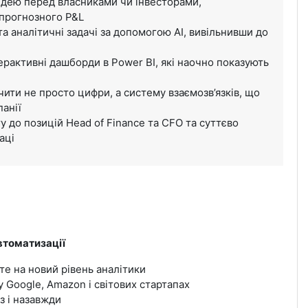
ідею перед власниками чи інвесторами,
 прогнозного P&L
а аналітичні задачі за допомогою AI, вивільнивши до
ерактивні дашборди в Power BI, які наочно показують
ити не просто цифри, а систему взаємозв’язків, що
панії
 до позицій Head of Finance та CFO та суттєво
аці
автоматизації
 на новий рівень аналітики
 Google, Amazon і світових стартапах
з і назавжди