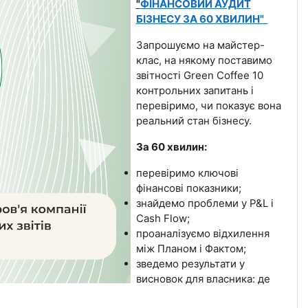
"
ФІНАНСОВИЙ АУДИТ
БІЗНЕСУ ЗА 60 ХВИЛИН"
Запрошуємо на майстер-
клас, на някому поставимо
звітності Green Coffee 10
контрольних запитань і
перевіримо, чи показує вона
реальний стан бізнесу.
За 60 хвилин:
перевіримо ключові
фінансові показники;
знайдемо проблеми у P&L і
Cash Flow;
проаналізуємо відхилення
між Планом і Фактом;
зведемо результати у
висновок для власника: де